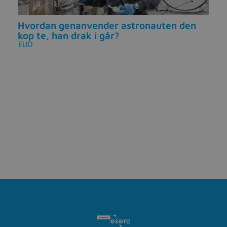
Hvordan genanvender astronauten den
kop te, han drak i går?
EUD