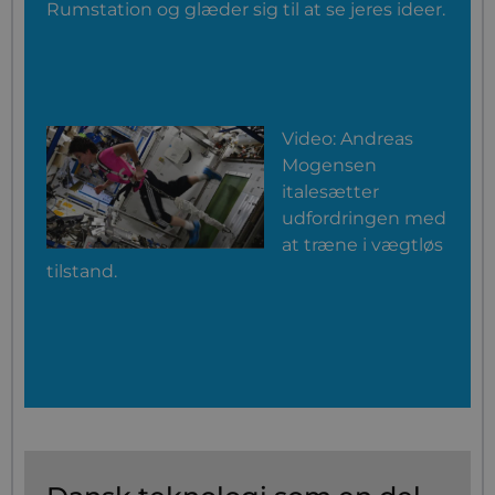
Rumstation og glæder sig til at se jeres ideer.
Video: Andreas
Mogensen
italesætter
udfordringen med
at træne i vægtløs
tilstand.