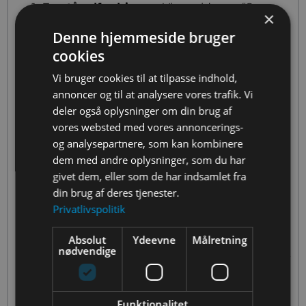
Forstå udfordringen
: Vi ser videoen “Space
×
Station Fitness” samt videoerne med
Denne hjemmeside bruger
Andreas Mogensen og Danish Aerospace
cookies
Company.
Undersøge
: Vi arbejder med
Vi bruger cookies til at tilpasse indhold,
grundlæggende viden omkring behovet for
annoncer og til at analysere vores trafik. Vi
og udfordringerne ved træning i rummet.
deler også oplysninger om din brug af
Få ideer:
Vi brainstormer på, hvilke
vores websted med vores annoncerings-
udfordringer der er ved at lave træning i
og analysepartnere, som kan kombinere
rummet.
dem med andre oplysninger, som du har
Konkretisere:
Vi laver skitsetegninger af
givet dem, eller som de har indsamlet fra
vores prototype og tester delelementer.
din brug af deres tjenester.
Konstruere:
Vi konstruerer en prototype af
Privatlivspolitik
et træningsmodul til rumstationen.
Forbedre
: Vi laver en peer-to-peer-session
Absolut
Ydeevne
Målretning
nødvendige
med vores matrixgruppe, hvor vi får feedback
på vores ide, skitsetegning og
videopræsentation.
Præsentere
: Vi laver en præsentation af
Funktionalitet