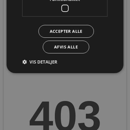
vores projekt, hvor vi dels forklarer vores ide,
dels viser vores skitse.
ACCEPTER ALLE
Engineering-modellen
AFVIS ALLE
VIS DETALJER