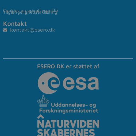
Cookies og privatlivspolitik
Tilgængelighedserklæring
Kontakt
kontakt@esero.dk
ESERO DK er støttet af