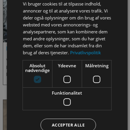
Vi bruger cookies til at tilpasse indhold,
annoncer og til at analysere vores trafik. Vi
deler også oplysninger om din brug af vores
websted med vores annoncerings- og
analysepartnere, som kan kombinere dem
med andre oplysninger, som du har givet
dem, eller som de har indsamlet fra din
ESERO In-Flight Call 2023
brug af deres tjenester.
Privatlivspolitik
Video af det fælles In-Flight Call for ESERO
Absolut
Ydeevne
Målretning
Danmark, ESERO Finland, ESERO Sverige og ESERO
nødvendige
Norge.
Funktionalitet
ACCEPTER ALLE