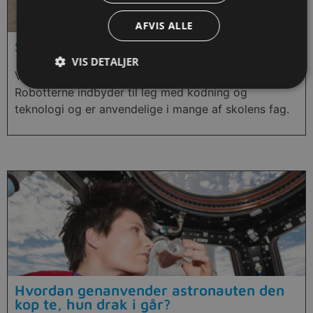
AFVIS ALLE
Sphero robotter
VIS DETALJER
Vejledning i, hvordan man bruger Sphero robotter.
Robotterne indbyder til leg med kodning og
teknologi og er anvendelige i mange af skolens fag.
Hvordan genanvender astronauten den
kop te, hun drak i går?