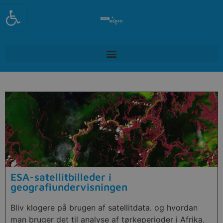
Open toolbar
ESA-satellitbilleder i
geografiundervisningen
Bliv klogere på brugen af satellitdata. og hvordan
man bruger det til analyse af tørkeperioder i Afrika,