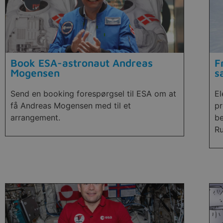
Book ESA-astronaut Andreas
F
Mogensen
s
Send en booking forespørgsel til ESA om at
El
få Andreas Mogensen med til et
pr
arrangement.
be
Ru