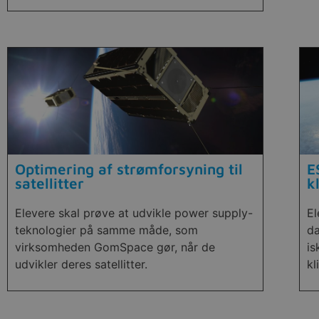
Optimering af strømforsyning til
E
satellitter
k
Elevere skal prøve at udvikle power supply-
El
teknologier på samme måde, som
da
virksomheden GomSpace gør, når de
is
udvikler deres satellitter.
kl