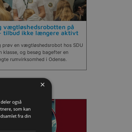
 vægtløshedsrobotten på
 tilbud ikke længere aktivt
 prøv en vægtløshedsrobot hos SDU
n klasse, og besøg bagefter en
gte rumvirksomhed i Odense.
×
i deler også
rtnere, som kan
dsamlet fra din