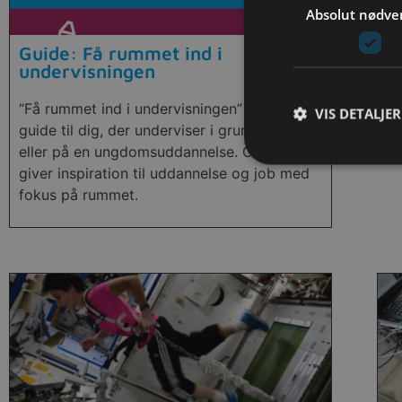
Absolut nødve
Guide: Få rummet ind i
F
undervisningen
Bo
“Få rummet ind i undervisningen” er en ny
En
VIS DETALJER
guide til dig, der underviser i grundskolen
eller på en ungdomsuddannelse. Guiden
giver inspiration til uddannelse og job med
fokus på rummet.