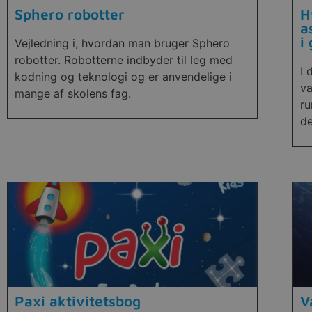
Sphero robotter
H
a
i
Vejledning i, hvordan man bruger Sphero
robotter. Robotterne indbyder til leg med
I 
kodning og teknologi og er anvendelige i
va
mange af skolens fag.
ru
de
Paxi aktivitetsbog
V