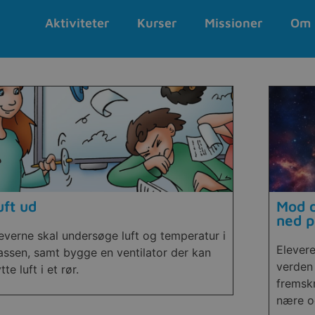
Aktiviteter
Kurser
Missioner
Om 
uft ud
Mod d
ned p
everne skal undersøge luft og temperatur i
Elever
assen, samt bygge en ventilator der kan
verden
ytte luft i et rør.
fremskr
nære og