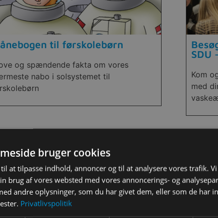
ånebogen til førskolebørn
Besøg
SDU –
jove og spændende fakta om vores
Kom og
rmeste nabo i solsystemet til
med di
rskolebørn
vaskeæ
meside bruger cookies
til at tilpasse indhold, annoncer og til at analysere vores trafik. V
in brug af vores websted med vores annoncerings- og analysepa
d andre oplysninger, som du har givet dem, eller som de har in
nester.
Privatlivspolitik