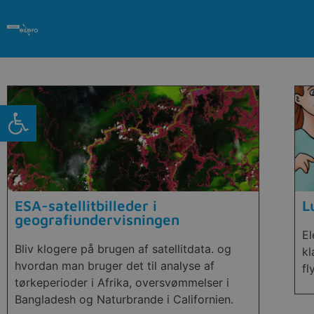
Open toolbar
ESA-satellitbilleder i
L
geografiundervisningen
El
Bliv klogere på brugen af satellitdata. og
kl
hvordan man bruger det til analyse af
fl
tørkeperioder i Afrika, oversvømmelser i
Bangladesh og Naturbrande i Californien.