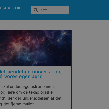
ESERO DK
et uendelige univers – og
å vores egen Jord
e skal undersøge astronomiens
 og lære om de teknologiske
idt, der gør undersøgelsen af det
 det fjerne muligt.