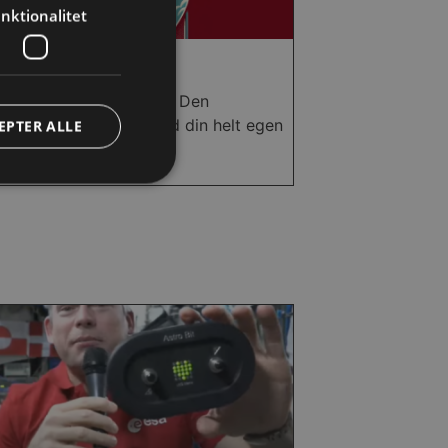
nktionalitet
Raketsimulator
 se om du kan nå op til Den
tionale Rumstation, med din helt egen
EPTER ALLE