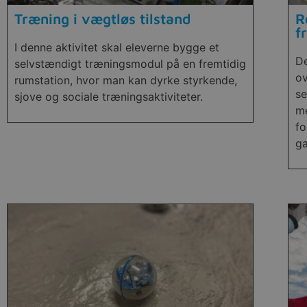
Træning i vægtløs tilstand
R
f
I denne aktivitet skal eleverne bygge et
De
selvstændigt træningsmodul på en fremtidig
ov
rumstation, hvor man kan dyrke styrkende,
se
sjove og sociale træningsaktiviteter.
me
fo
ga