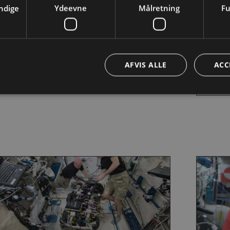
ndige
Ydeevne
Målretning
Fu
å besøg af en rumekspert
DR’s 
ok en rumekspert til din klasse, gennem
Prøv at
gineer the future.
Interna
AFVIS ALLE
ACC
raket.