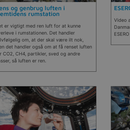
ens og genbrug luften i
ESERO
remtidens rumstation
Video a
t er vigtigt med ren luft for at kunne
Danmar
erleve i rumstationen. Det handler
ESERO 
lvfølgelig om, at der skal være ilt nok,
n det handler også om at få renset luften
r CO2, CH4, partikler, sved og andre
sser, så luften er ren.