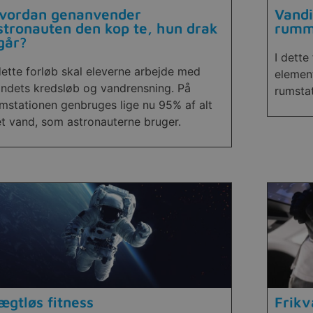
vordan genanvender
Vandi
stronauten den kop te, hun drak
rumm
 går?
I dette
dette forløb skal eleverne arbejde med
element
ndets kredsløb og vandrensning. På
rumsta
mstationen genbruges lige nu 95% af alt
t vand, som astronauterne bruger.
ægtløs fitness
Frikv