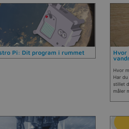
stro Pi: Dit program i rummet
Hvor 
vand
Hvor m
Har du 
stillet
måler 