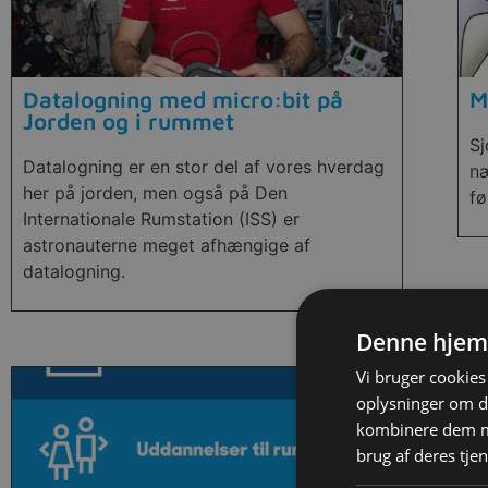
Datalogning med micro:bit på
M
Jorden og i rummet
S
Datalogning er en stor del af vores hverdag
næ
her på jorden, men også på Den
fø
Internationale Rumstation (ISS) er
astronauterne meget afhængige af
datalogning.
Denne hjem
Vi bruger cookies 
oplysninger om d
kombinere dem me
brug af deres tje