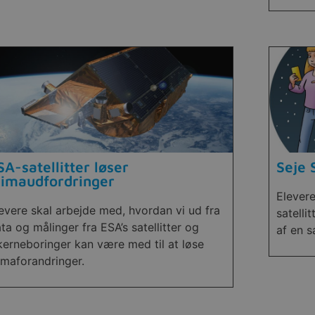
SA-satellitter løser
Seje 
limaudfordringer
Elever
evere skal arbejde med, hvordan vi ud fra
satelli
ta og målinger fra ESA’s satellitter og
af en s
kerneboringer kan være med til at løse
imaforandringer.