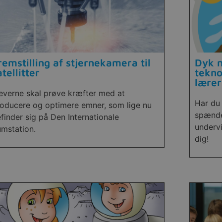
remstilling af stjernekamera til
Dyk n
atellitter
tekno
lærer
everne skal prøve kræfter med at
Har du 
oducere og optimere emner, som lige nu
spænde
finder sig på Den Internationale
undervi
mstation.
dig!