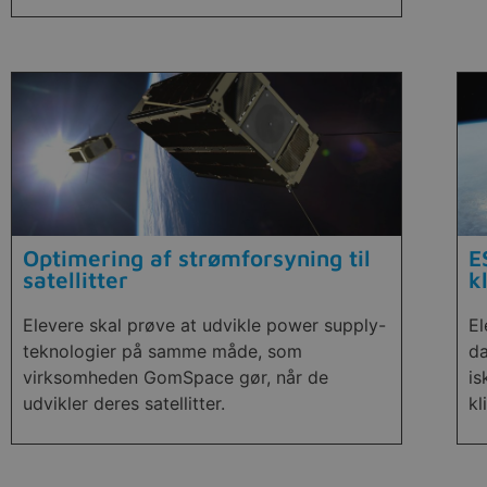
Optimering af strømforsyning til
E
satellitter
k
Elevere skal prøve at udvikle power supply-
El
teknologier på samme måde, som
da
virksomheden GomSpace gør, når de
is
udvikler deres satellitter.
kl