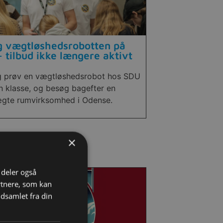
 vægtløshedsrobotten på
 tilbud ikke længere aktivt
 prøv en vægtløshedsrobot hos SDU
n klasse, og besøg bagefter en
gte rumvirksomhed i Odense.
×
i deler også
rtnere, som kan
dsamlet fra din