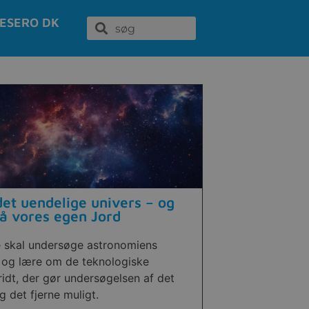
ESERO DK
et uendelige univers – og
å vores egen Jord
e skal undersøge astronomiens
 og lære om de teknologiske
idt, der gør undersøgelsen af det
 det fjerne muligt.