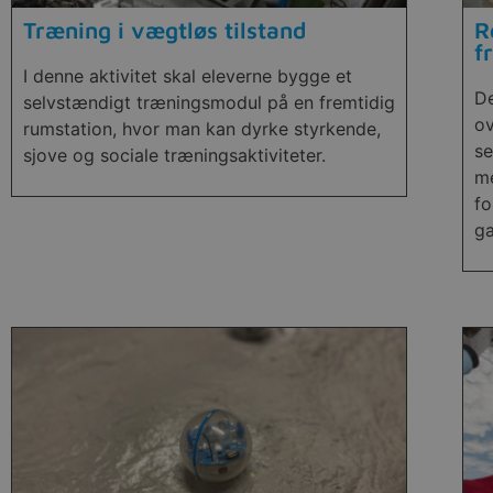
Træning i vægtløs tilstand
R
f
I denne aktivitet skal eleverne bygge et
De
selvstændigt træningsmodul på en fremtidig
ov
rumstation, hvor man kan dyrke styrkende,
se
sjove og sociale træningsaktiviteter.
me
fo
ga