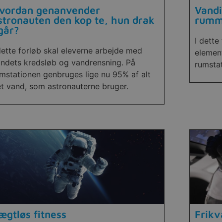
vordan genanvender
Vandi
stronauten den kop te, hun drak
rumm
 går?
I dette
dette forløb skal eleverne arbejde med
element
ndets kredsløb og vandrensning. På
rumsta
mstationen genbruges lige nu 95% af alt
t vand, som astronauterne bruger.
ægtløs fitness
Frikv