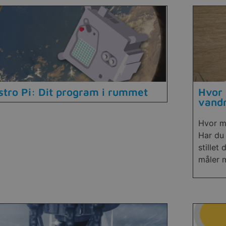
stro Pi: Dit program i rummet
Hvor 
vand
Hvor m
Har du 
stillet
måler 