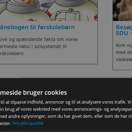
ånebogen til førskolebørn
Besøg
SDU –
jove og spændende fakta om vores
Kom og
rmeste nabo i solsystemet til
med di
rskolebørn
vaskeæ
meside bruger cookies
til at tilpasse indhold, annoncer og til at analysere vores trafik. V
in brug af vores websted med vores annoncerings- og analysepa
d andre oplysninger, som du har givet dem, eller som de har in
nester.
Privatlivspolitik