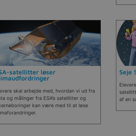
SA-satellitter løser
Seje 
limaudfordringer
Elever
evere skal arbejde med, hvordan vi ud fra
satelli
ta og målinger fra ESA’s satellitter og
af en s
kerneboringer kan være med til at løse
imaforandringer.