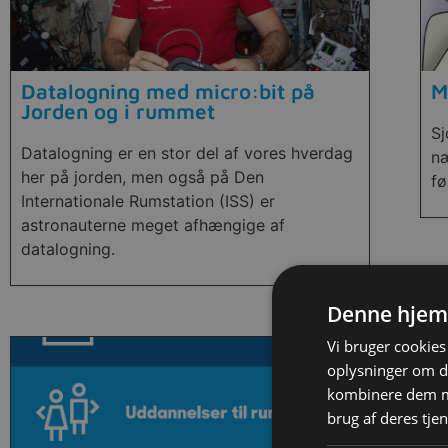
Datalogning med micro:bit på
M
Jorden og i rummet
S
Datalogning er en stor del af vores hverdag
næ
her på jorden, men også på Den
fø
Internationale Rumstation (ISS) er
astronauterne meget afhængige af
datalogning.
Denne hjem
Vi bruger cookies 
oplysninger om d
kombinere dem me
brug af deres tje