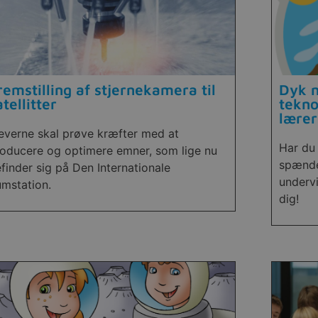
remstilling af stjernekamera til
Dyk n
atellitter
tekno
lærer
everne skal prøve kræfter med at
Har du 
oducere og optimere emner, som lige nu
spænde
finder sig på Den Internationale
undervi
mstation.
dig!