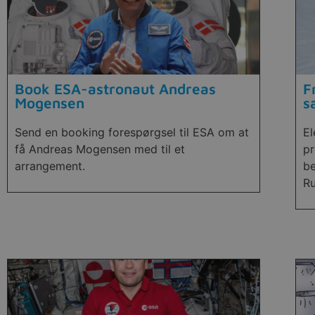
Book ESA-astronaut Andreas
F
Mogensen
s
Send en booking forespørgsel til ESA om at
El
få Andreas Mogensen med til et
pr
arrangement.
be
Ru