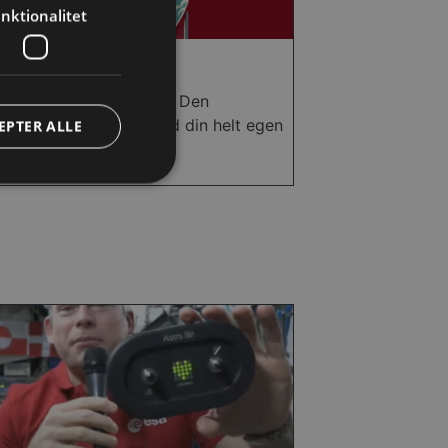
nktionalitet
Raketsimulator
 se om du kan nå op til Den
tionale Rumstation, med din helt egen
EPTER ALLE