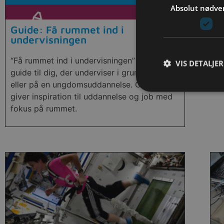
Absolut nødve
Guide: Få rummet ind i
F
undervisningen
Bo
“Få rummet ind i undervisningen” er en ny
En
VIS DETALJER
guide til dig, der underviser i grundskolen
eller på en ungdomsuddannelse. Guiden
giver inspiration til uddannelse og job med
fokus på rummet.