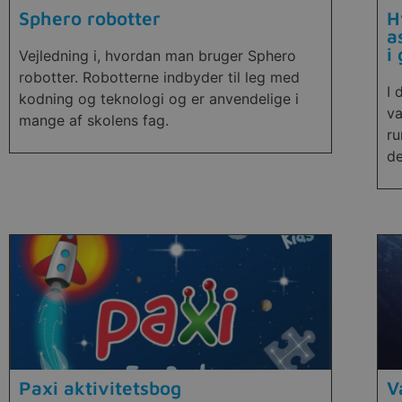
Sphero robotter
H
a
i
Vejledning i, hvordan man bruger Sphero
robotter. Robotterne indbyder til leg med
I 
kodning og teknologi og er anvendelige i
va
mange af skolens fag.
ru
de
Paxi aktivitetsbog
V