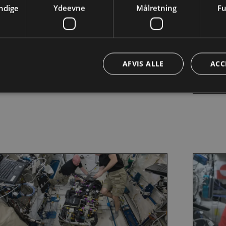
ndige
Ydeevne
Målretning
Fu
å besøg af en rumekspert
DR’s 
ok en rumekspert til din klasse, gennem
Prøv at
gineer the future.
Interna
AFVIS ALLE
ACC
raket.