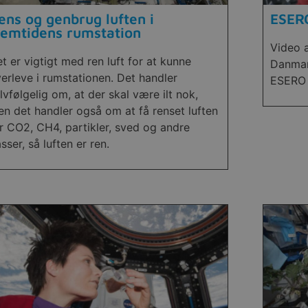
ens og genbrug luften i
ESERO
remtidens rumstation
Video a
t er vigtigt med ren luft for at kunne
Danmar
erleve i rumstationen. Det handler
ESERO 
lvfølgelig om, at der skal være ilt nok,
n det handler også om at få renset luften
r CO2, CH4, partikler, sved og andre
sser, så luften er ren.