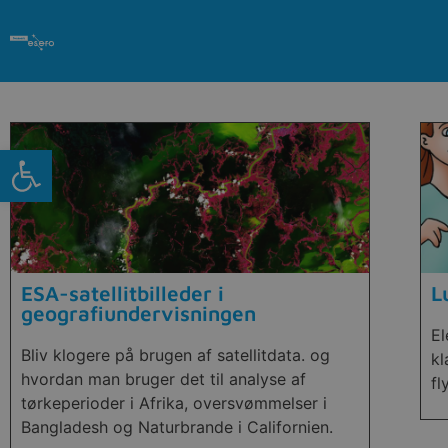
Open toolbar
ESA-satellitbilleder i
L
geografiundervisningen
El
Bliv klogere på brugen af satellitdata. og
kl
hvordan man bruger det til analyse af
fl
tørkeperioder i Afrika, oversvømmelser i
Bangladesh og Naturbrande i Californien.