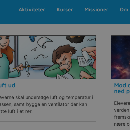
Aktiviteter
Kurser
Missioner
Om 
uft ud
Mod d
ned p
everne skal undersøge luft og temperatur i
Elever
assen, samt bygge en ventilator der kan
verden
ytte luft i et rør.
fremskr
nære og