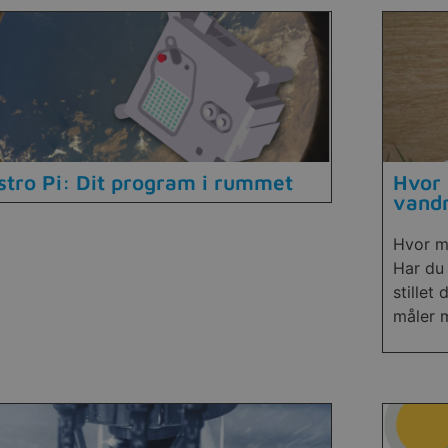
stro Pi: Dit program i rummet
Hvor 
vand
Hvor m
Har du 
stillet
måler 