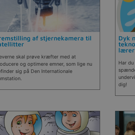
remstilling af stjernekamera til
Dyk n
atellitter
tekno
lærer
everne skal prøve kræfter med at
Har du 
oducere og optimere emner, som lige nu
spænde
finder sig på Den Internationale
undervi
mstation.
dig!