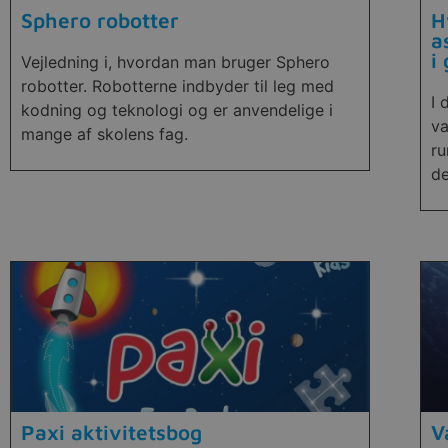
Sphero robotter
H
a
i
Vejledning i, hvordan man bruger Sphero
robotter. Robotterne indbyder til leg med
I 
kodning og teknologi og er anvendelige i
va
mange af skolens fag.
ru
de
Paxi aktivitetsbog
V