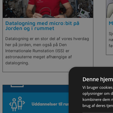
Datalogning med micro:bit på
M
Jorden og i rummet
S
Datalogning er en stor del af vores hverdag
næ
her på jorden, men også på Den
fø
Internationale Rumstation (ISS) er
astronauterne meget afhængige af
datalogning.
Denne hjem
Vi bruger cookies 
oplysninger om d
kombinere dem me
brug af deres tje