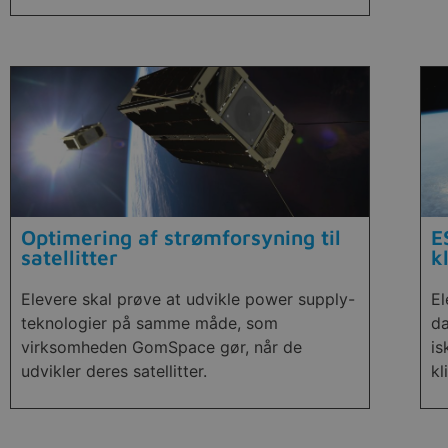
Optimering af strømforsyning til
E
satellitter
k
Elevere skal prøve at udvikle power supply-
El
teknologier på samme måde, som
da
virksomheden GomSpace gør, når de
is
udvikler deres satellitter.
kl