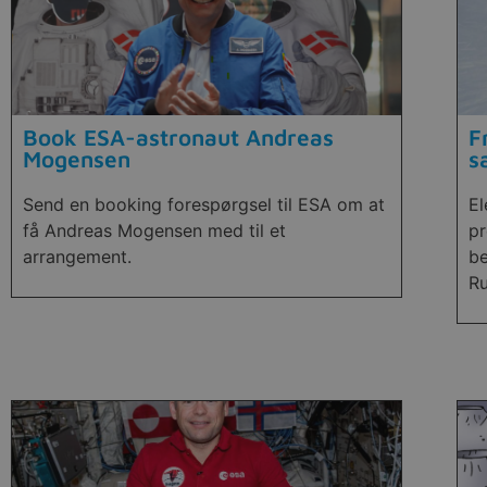
Book ESA-astronaut Andreas
F
Mogensen
s
Send en booking forespørgsel til ESA om at
El
få Andreas Mogensen med til et
pr
arrangement.
be
Ru