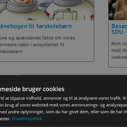
ånebogen til førskolebørn
Besøg
SDU –
jove og spændende fakta om vores
Kom og
rmeste nabo i solsystemet til
med di
rskolebørn
vaskeæ
meside bruger cookies
til at tilpasse indhold, annoncer og til at analysere vores trafik. V
in brug af vores websted med vores annoncerings- og analysepa
d andre oplysninger, som du har givet dem, eller som de har in
nester.
Privatlivspolitik