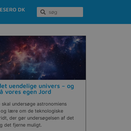
ESERO DK
et uendelige univers – og
å vores egen Jord
e skal undersøge astronomiens
 og lære om de teknologiske
idt, der gør undersøgelsen af det
 det fjerne muligt.