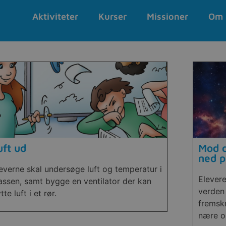
Aktiviteter
Kurser
Missioner
Om 
uft ud
Mod d
ned p
everne skal undersøge luft og temperatur i
Elever
assen, samt bygge en ventilator der kan
verden
ytte luft i et rør.
fremskr
nære og