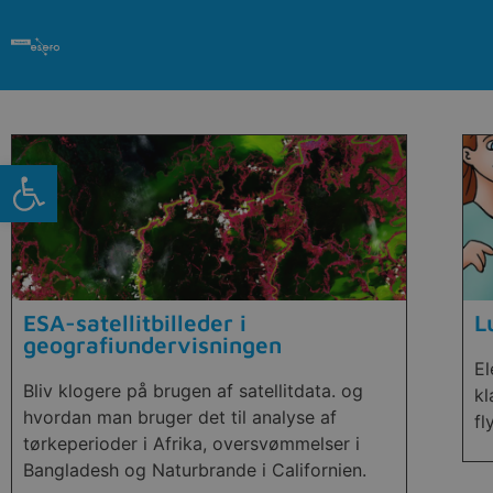
Open toolbar
ESA-satellitbilleder i
L
geografiundervisningen
El
Bliv klogere på brugen af satellitdata. og
kl
hvordan man bruger det til analyse af
fl
tørkeperioder i Afrika, oversvømmelser i
Bangladesh og Naturbrande i Californien.