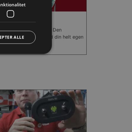
nktionalitet
Raketsimulator
 se om du kan nå op til Den
tionale Rumstation, med din helt egen
EPTER ALLE