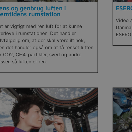
ens og genbrug luften i
ESERO
remtidens rumstation
Video a
t er vigtigt med ren luft for at kunne
Danmar
erleve i rumstationen. Det handler
ESERO 
lvfølgelig om, at der skal være ilt nok,
n det handler også om at få renset luften
r CO2, CH4, partikler, sved og andre
sser, så luften er ren.