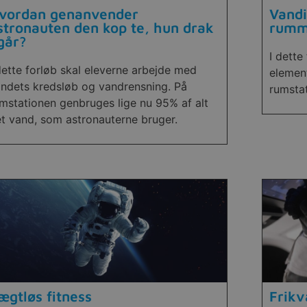
vordan genanvender
Vandi
stronauten den kop te, hun drak
rumm
 går?
I dette
dette forløb skal eleverne arbejde med
element
ndets kredsløb og vandrensning. På
rumsta
mstationen genbruges lige nu 95% af alt
t vand, som astronauterne bruger.
ægtløs fitness
Frikv