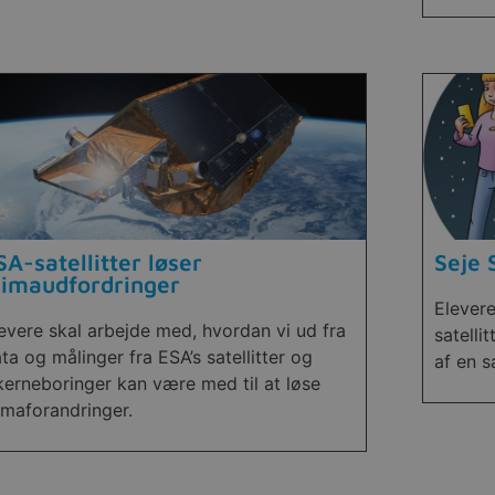
SA-satellitter løser
Seje 
limaudfordringer
Elever
evere skal arbejde med, hvordan vi ud fra
satelli
ta og målinger fra ESA’s satellitter og
af en s
kerneboringer kan være med til at løse
imaforandringer.