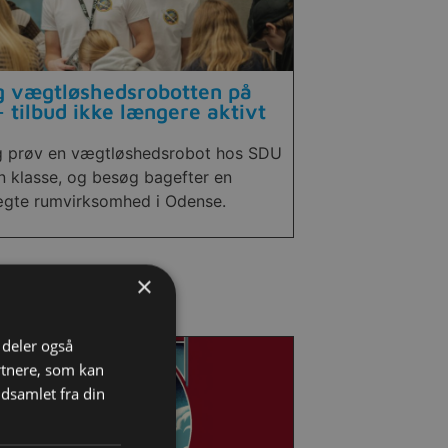
 vægtløshedsrobotten på
 tilbud ikke længere aktivt
 prøv en vægtløshedsrobot hos SDU
n klasse, og besøg bagefter en
gte rumvirksomhed i Odense.
×
i deler også
rtnere, som kan
dsamlet fra din