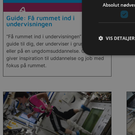
Absolut nødve
Guide: Få rummet ind i
F
undervisningen
Bo
“Få rummet ind i undervisningen” er en ny
En
VIS DETALJER
guide til dig, der underviser i grundskolen
eller på en ungdomsuddannelse. Guiden
giver inspiration til uddannelse og job med
fokus på rummet.