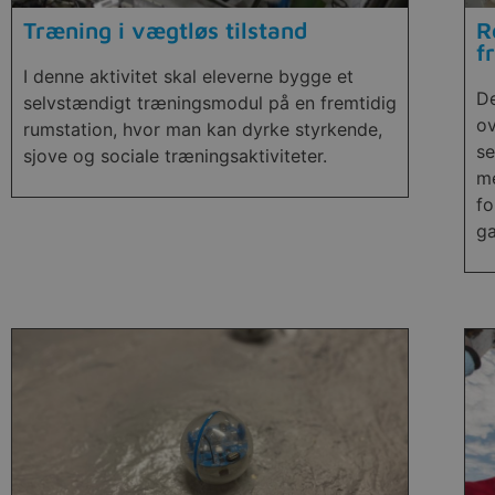
Træning i vægtløs tilstand
R
f
I denne aktivitet skal eleverne bygge et
De
selvstændigt træningsmodul på en fremtidig
ov
rumstation, hvor man kan dyrke styrkende,
se
sjove og sociale træningsaktiviteter.
me
fo
ga