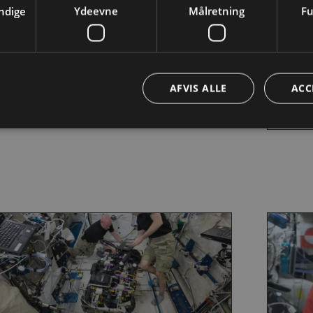
ndige
Ydeevne
Målretning
Fu
å besøg af en rumekspert
DR’s 
ok en rumekspert til din klasse, gennem
Prøv at
gineer the future.
Interna
AFVIS ALLE
ACC
raket.