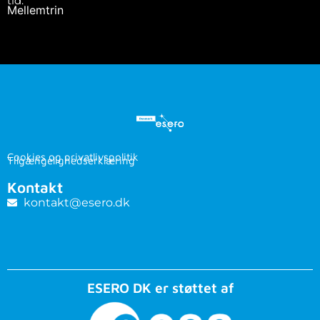
tid.
Mellemtrin
Cookies og privatlivspolitik
Tilgængelighedserklæring
Kontakt
kontakt@esero.dk
ESERO DK er støttet af