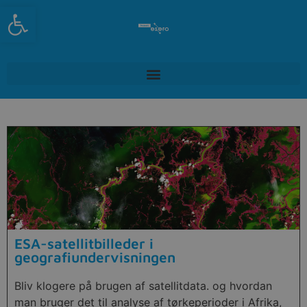
Open toolbar
ESA-satellitbilleder i
geografiundervisningen
Bliv klogere på brugen af satellitdata. og hvordan
man bruger det til analyse af tørkeperioder i Afrika,