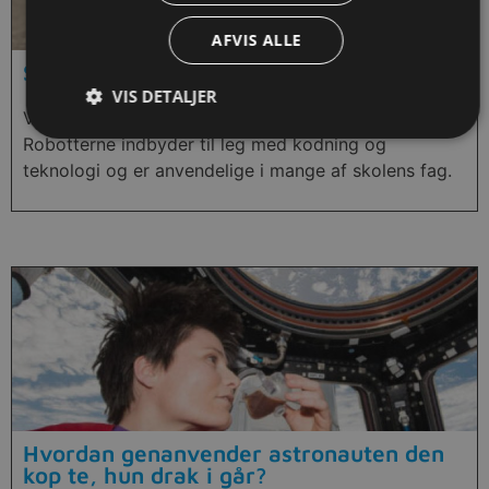
AFVIS ALLE
Sphero robotter
VIS DETALJER
Vejledning i, hvordan man bruger Sphero robotter.
Robotterne indbyder til leg med kodning og
teknologi og er anvendelige i mange af skolens fag.
Hvordan genanvender astronauten den
kop te, hun drak i går?