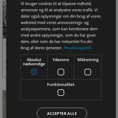
Vi bruger cookies til at tilpasse indhold,
annoncer og til at analysere vores trafik. Vi
deler også oplysninger om din brug af vores
websted med vores annoncerings- og
analysepartnere, som kan kombinere dem
med andre oplysninger, som du har givet
dem, eller som de har indsamlet fra din
ESERO In-Flight Call 2023
brug af deres tjenester.
Privatlivspolitik
Video af det fælles In-Flight Call for ESERO
Absolut
Ydeevne
Målretning
Danmark, ESERO Finland, ESERO Sverige og ESERO
nødvendige
Norge.
Funktionalitet
ACCEPTER ALLE