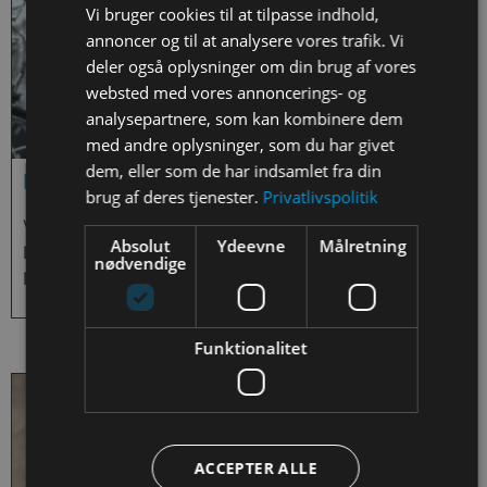
Vi bruger cookies til at tilpasse indhold,
annoncer og til at analysere vores trafik. Vi
deler også oplysninger om din brug af vores
websted med vores annoncerings- og
analysepartnere, som kan kombinere dem
med andre oplysninger, som du har givet
dem, eller som de har indsamlet fra din
ESERO In-Flight Call 2023
brug af deres tjenester.
Privatlivspolitik
Video af det fælles In-Flight Call for ESERO
Absolut
Ydeevne
Målretning
Danmark, ESERO Finland, ESERO Sverige og ESERO
nødvendige
Norge.
Funktionalitet
ACCEPTER ALLE