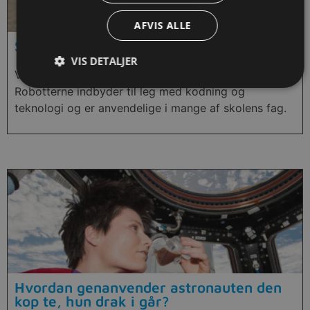
AFVIS ALLE
Sphero robotter
VIS DETALJER
Vejledning i, hvordan man bruger Sphero robotter.
Robotterne indbyder til leg med kodning og
teknologi og er anvendelige i mange af skolens fag.
Hvordan genanvender astronauten den
kop te, hun drak i går?