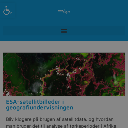
Open toolbar
ESA-satellitbilleder i
geografiundervisningen
Bliv klogere på brugen af satellitdata. og hvordan
man bruger det til analyse af tørkeperioder i Afrika,