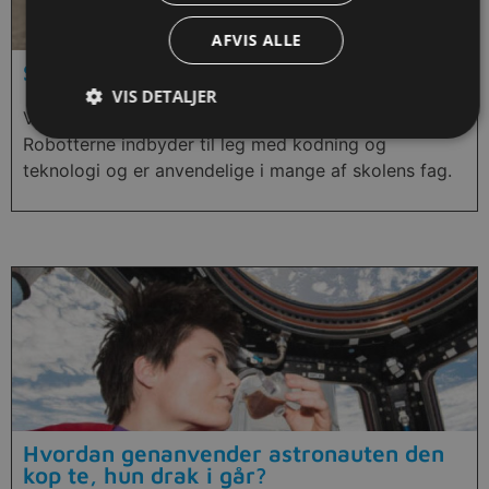
AFVIS ALLE
Sphero robotter
VIS DETALJER
Vejledning i, hvordan man bruger Sphero robotter.
Robotterne indbyder til leg med kodning og
teknologi og er anvendelige i mange af skolens fag.
Hvordan genanvender astronauten den
kop te, hun drak i går?