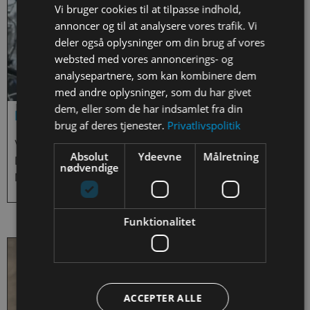
Vi bruger cookies til at tilpasse indhold,
annoncer og til at analysere vores trafik. Vi
deler også oplysninger om din brug af vores
websted med vores annoncerings- og
analysepartnere, som kan kombinere dem
med andre oplysninger, som du har givet
dem, eller som de har indsamlet fra din
ESERO In-Flight Call 2023
brug af deres tjenester.
Privatlivspolitik
Video af det fælles In-Flight Call for ESERO
Absolut
Ydeevne
Målretning
Danmark, ESERO Finland, ESERO Sverige og ESERO
nødvendige
Norge.
Funktionalitet
ACCEPTER ALLE