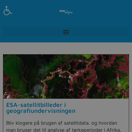
Open toolbar
ESA-satellitbilleder i
geografiundervisningen
Bliv klogere på brugen af satellitdata. og hvordan
man bruger det til analyse af tørkeperioder i Afrika,