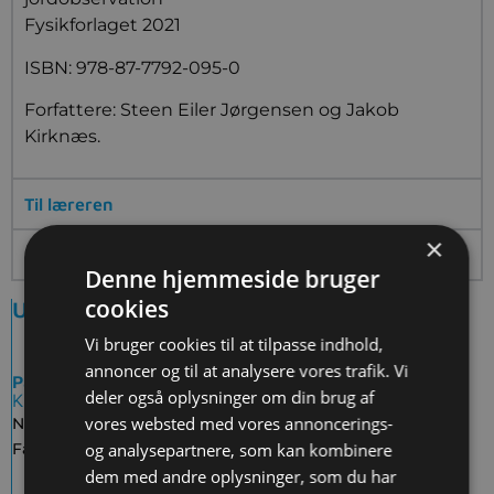
Fysikforlaget 2021
ISBN: 978-87-7792-095-0
Forfattere: Steen Eiler Jørgensen og Jakob
Kirknæs.
Til læreren
×
Inspiration
Denne hjemmeside bruger
cookies
Undervisningsaktivitet
Vi bruger cookies til at tilpasse indhold,
annoncer og til at analysere vores trafik. Vi
Partner: Fysikforlaget
deler også oplysninger om din brug af
Kategorier
vores websted med vores annoncerings-
Niveau:
Gymnasiale uddannelser
Fag:
Fysik
,
Fysik (stx, htx)
og analysepartnere, som kan kombinere
dem med andre oplysninger, som du har