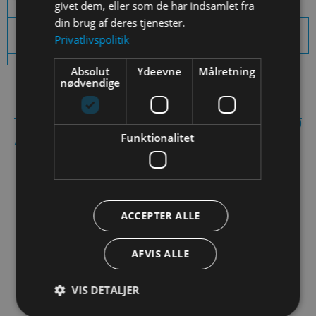
givet dem, eller som de har indsamlet fra
din brug af deres tjenester.
Download sidens indhold som PDF
Privatlivspolitik
Absolut
Ydeevne
Målretning
nødvendige
Andre aktiviteter:
Funktionalitet
ACCEPTER ALLE
AFVIS ALLE
ESA-satellitbilleder i
VIS DETALJER
geografiundervisningen