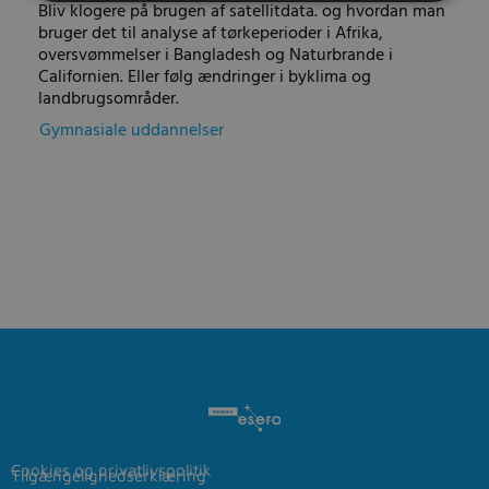
Bliv klogere på brugen af satellitdata. og hvordan man
bruger det til analyse af tørkeperioder i Afrika,
oversvømmelser i Bangladesh og Naturbrande i
Californien. Eller følg ændringer i byklima og
landbrugsområder.
Gymnasiale uddannelser
Cookies og privatlivspolitik
Tilgængelighedserklæring