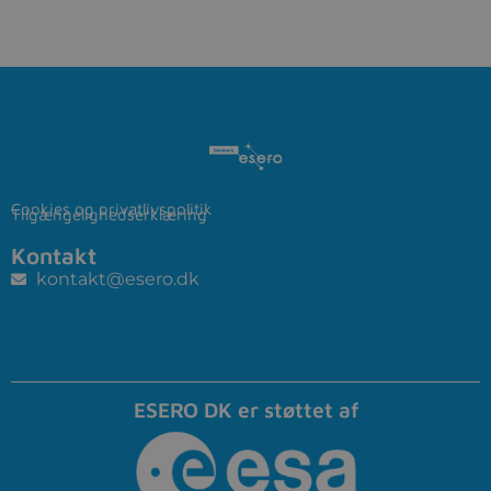
Cookies og privatlivspolitik
Tilgængelighedserklæring
Kontakt
kontakt@esero.dk
ESERO DK er støttet af