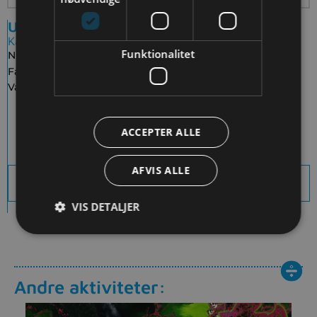
Undervisningsaktivitet
Kategorier
Funktionalitet
Niveau:
Gymnasiale uddannelser
Fag:
Fysik (stx, htx)
Varighed:
1-2 lektioner
Download Elevark
ACCEPTER ALLE
AFVIS ALLE
Download sidens indhold som PDF
VIS DETALJER
Andre aktiviteter: