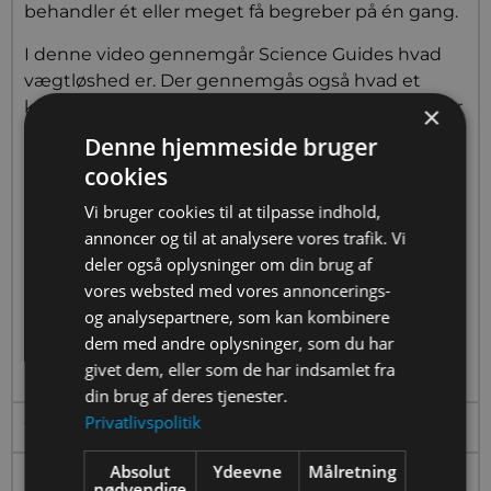
behandler ét eller meget få begreber på én gang.
I denne video gennemgår Science Guides hvad
vægtløshed er. Der gennemgås også hvad et
kredsløb om Jorden er, og hvordan man beregner
×
hvilken hastighed man skal bevæge sig med, for
Denne hjemmeside bruger
at holde sig i kredsløbet.
cookies
Om ScienceGuides
Vi bruger cookies til at tilpasse indhold,
ScienceGuides er et gratis initiativ, der skal bringe
annoncer og til at analysere vores trafik. Vi
en værktøjskasse til elever i gymnasiet, der enten
deler også oplysninger om din brug af
har svært ved at finde en vej ind i fysik og kemi,
vores websted med vores annoncerings-
eller også bare har brug for at høre det igen –
og analysepartnere, som kan kombinere
forklaret på en anden måde end de lige har hørt
dem med andre oplysninger, som du har
læreren forklare det.
givet dem, eller som de har indsamlet fra
din brug af deres tjenester.
Privatlivspolitik
Til læreren
Absolut
Ydeevne
Målretning
Inspiration
nødvendige