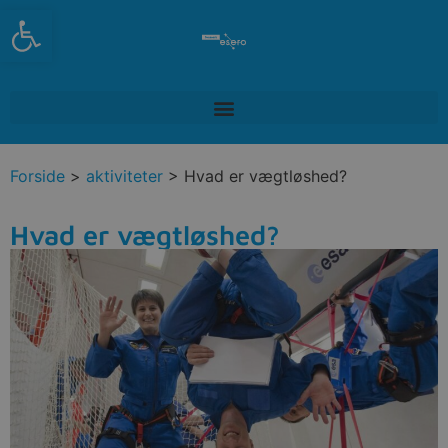
Open toolbar
Forside
>
aktiviteter
> Hvad er vægtløshed?
Hvad er vægtløshed?