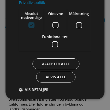
Privatlivspolitik
Absolut
Ydeevne
Målretning
nødvendige
Andre aktiviteter:
Funktionalitet
ACCEPTER ALLE
AFVIS ALLE
ESA-satellitbilleder i
geografiundervisningen
Bliv klogere på brugen af satellitdata. og hvordan man
VIS DETALJER
bruger det til analyse af tørkeperioder i Afrika,
oversvømmelser i Bangladesh og Naturbrande i
Californien. Eller følg ændringer i byklima og
landbrugsområder.