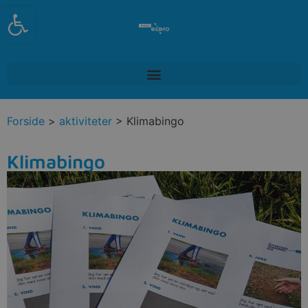
Open toolbar
Forside
>
aktiviteter
> Klimabingo
Klimabingo