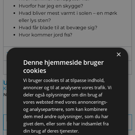
Hvorfor har jeg en skygge?
Hvad bliver mest varmt i solen – en mørk
eller lys sten?
Hvad får blade til at bevæge sig?
Hvor kommer jord fra?
×
Til læreren
Denne hjemmeside bruger
Inspiration
cookies
Vi bruger cookies til at tilpasse indhold,
Undervisningsaktivitet
annoncer og til at analysere vores trafik. Vi
Kategorier
deler også oplysninger om din brug af
Niveau:
Dagtilbud
vores websted med vores annoncerings-
og analysepartnere, som kan kombinere
dem med andre oplysninger, som du har
Download sidens indhold som PDF
givet dem, eller som de har indsamlet fra
din brug af deres tjenester.