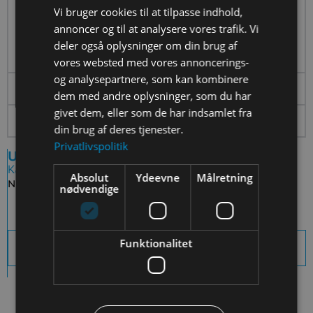
Vi bruger cookies til at tilpasse indhold,
Hvad er en stjerne?
annoncer og til at analysere vores trafik. Vi
Hvad mon Rasmus Klump skal lave oppe i
deler også oplysninger om din brug af
rumstationen.
vores websted med vores annoncerings-
og analysepartnere, som kan kombinere
Til læreren
dem med andre oplysninger, som du har
givet dem, eller som de har indsamlet fra
Inspiration
din brug af deres tjenester.
Privatlivspolitik
Undervisningsaktivitet
Kategorier
Absolut
Ydeevne
Målretning
Niveau:
Dagtilbud
nødvendige
Funktionalitet
Download sidens indhold som PDF