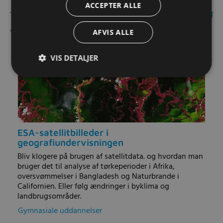
ACCEPTER ALLE
Andre aktiviteter:
AFVIS ALLE
VIS DETALJER
ESA-satellitbilleder i
geografiundervisningen
Bliv klogere på brugen af satellitdata. og hvordan man
bruger det til analyse af tørkeperioder i Afrika,
oversvømmelser i Bangladesh og Naturbrande i
Californien. Eller følg ændringer i byklima og
landbrugsområder.
Gymnasiale uddannelser