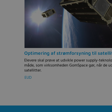
Optimering af strømforsyning til satelli
Elevere skal prøve at udvikle power supply-tekno
måde, som virksomheden GomSpace gør, når de udv
satellitter.
EUD