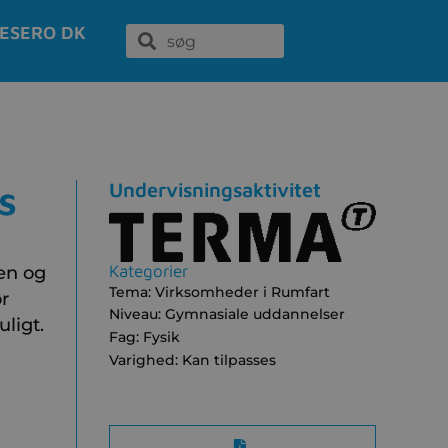
ESERO DK
s
Undervisningsaktivitet
Kategorier
en og
Tema:
Virksomheder i Rumfart
r
Niveau:
Gymnasiale uddannelser
ligt.
Fag:
Fysik
Varighed:
Kan tilpasses