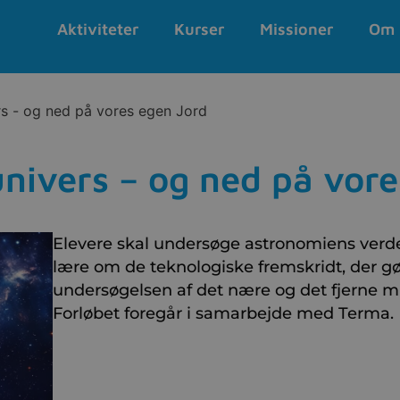
Aktiviteter
Kurser
Missioner
Om 
s - og ned på vores egen Jord
nivers – og ned på vore
Elevere skal undersøge astronomiens verd
lære om de teknologiske fremskridt, der gø
undersøgelsen af det nære og det fjerne mu
Forløbet foregår i samarbejde med Terma.