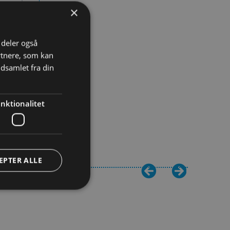
×
on
i deler også
rtnere, som kan
dsamlet fra din
at
nktionalitet
EPTER ALLE
Fremsti
Eleverne 