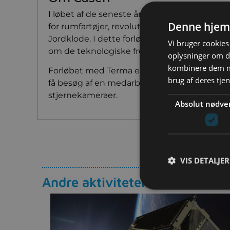
I løbet af de seneste årtier har udviklingen
Denne hjem
for rumfartøjer, revolutioneret vores evne t
Jordklode. I dette forløb skal du sammen m
Vi bruger cookies 
om de teknologiske fremskridt, der gør unde
oplysninger om d
kombinere dem me
Forløbet med Terma er fleksibelt og aftale
brug af deres tje
få besøg af en medarbejder fra Terma underv
stjernekameraer.
Absolut nødve
VIS DETALJER
Andre aktiviteter: