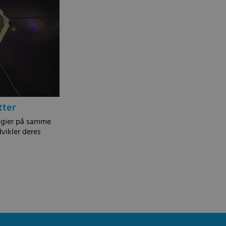
tter
logier på samme
ikler deres