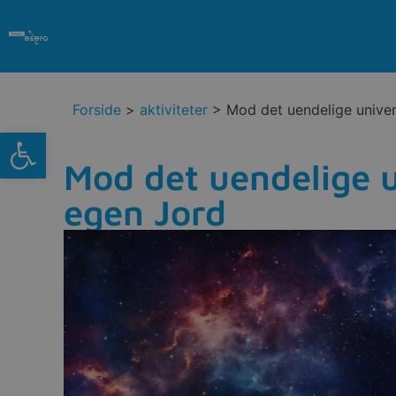
Forside
>
aktiviteter
> Mod det uendelige univer
Open toolbar
Mod det uendelige u
egen Jord