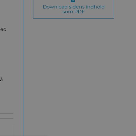
Download sidens indhold
som PDF
hed
på