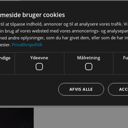
 af avancerede stjernekameraer, der anvendes til navigati
meside bruger cookies
il at studere fjerne himmellegemer – og vores egen
ed dine elever dykke ned i astronomiens verden og lære
til at tilpasse indhold, annoncer og til at analysere vores trafik. V
rsøgelsen af det nære og det fjerne muligt.
in brug af vores websted med vores annoncerings- og analysepa
d andre oplysninger, som du har givet dem, eller som de har in
s nærmere sammen med dig og Terma. Det er evt. muligt 
nester.
Privatlivspolitik
ejs i forløbet, hvor der kan fremvises demomodeller af
ndige
Ydeevne
Målretning
Fu
AFVIS ALLE
ACC