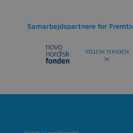
Samarbejdspartnere for Fremti
Cookies og privatlivspolitik