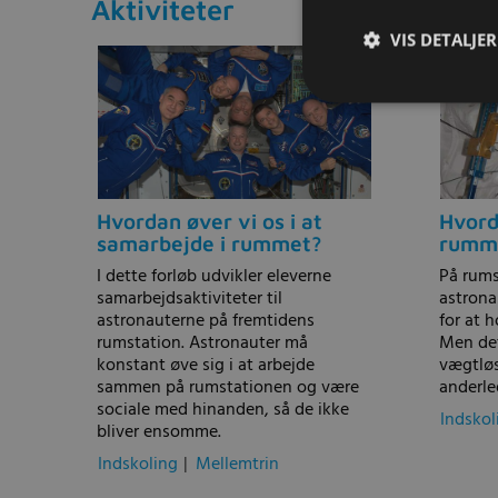
Aktiviteter
VIS DETALJER
Hvordan øver vi os i at
Hvord
samarbejde i rummet?
rumm
I dette forløb udvikler eleverne
På rums
samarbejdsaktiviteter til
astrona
astronauterne på fremtidens
for at 
rumstation. Astronauter må
Men det
konstant øve sig i at arbejde
vægtløs
sammen på rumstationen og være
anderle
sociale med hinanden, så de ikke
Indskol
bliver ensomme.
Indskoling
|
Mellemtrin