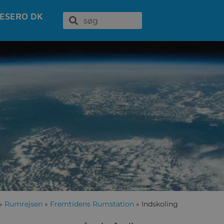
ESERO DK
»
Rumrejsen
»
Fremtidens Rumstation
»
Indskoling