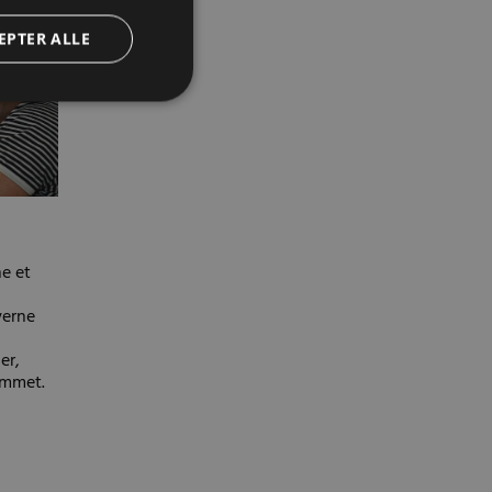
EPTER ALLE
ne et
verne
er,
ummet.