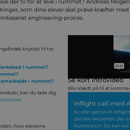
kal der til for at leve i rummet? Andreas Mogen
ringer, som dine elever skal prøve kræfter med a
embaseret engineering-proces.
ngsforløb knyttet til tre
plantebed i rummet?
rummet?
Se kort introvideo
t samarbejde i rummet?
Bliv klædt på til at komm
moduler, kan du lade dig
sniveauer
.
Inflight call med
Se eller gense et infli
danske eksperter, der 
Rumstation. Du kan evt. v
oden, hvor eleverne