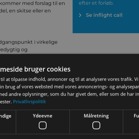
efter et forløb.
 kommer med forslag til en
el, en skitse eller en
Se inflight call
dgangspunkt i virkelige
redygtig og
om præsenterer
meside bruger cookies
til at tilpasse indhold, annoncer og til at analysere vores trafik. V
rtæller om teknologiske
in brug af vores websted med vores annoncerings- og analysepa
n.
d andre oplysninger, som du har givet dem, eller som de har in
ordring med tilhørende
nester.
Privatlivspolitik
 websites, artikler eller
ndige
Ydeevne
Målretning
Fu
re aktiviteter til elever.