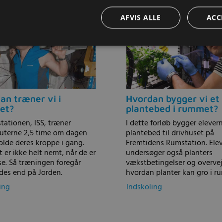
AFVIS ALLE
ACC
an træner vi i
Hvordan bygger vi et
et?
plantebed i rummet?
tationen, ISS, træner
I dette forløb bygger elever
uterne 2,5 time om dagen
plantebed til drivhuset på
holde deres kroppe i gang.
Fremtidens Rumstation. Ele
 er ikke helt nemt, når de er
undersøger også planters
e. Så træningen foregår
vækstbetingelser og overvej
des end på Jorden.
hvordan planter kan gro i r
ing
Indskoling