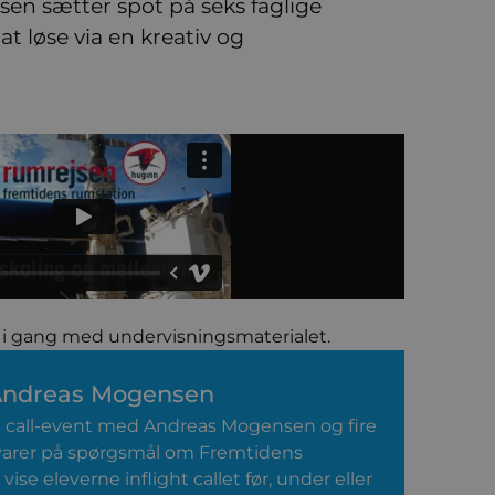
sen sætter spot på seks faglige
t løse via en kreativ og
e i gang med undervisningsmaterialet.
 Andreas Mogensen
ght call-event med Andreas Mogensen og fire
svarer på spørgsmål om Fremtidens
ise eleverne inflight callet før, under eller