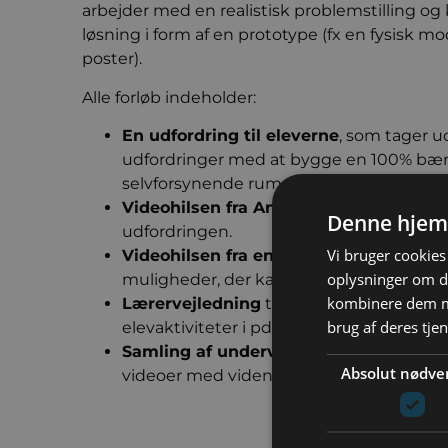
arbejder med en realistisk problemstilling og
løsning i form af en prototype (fx en fysisk mod
poster).
Alle forløb indeholder:
En udfordring til eleverne
, som tager u
udfordringer med at bygge en 100% bæ
selvforsynende rumstation.
Videohilsen fra Andreas Mogensen
, s
Denne hjem
udfordringen.
Vi bruger cookies 
Videohilsen fra en virksomhed
, som fo
oplysninger om d
muligheder, der kan bidrage til løsninge
kombinere dem me
Lærervejledning
til en engineering-udf
brug af deres tje
elevaktiviteter i pdf.
Samling af undervisningsmateriale
, fx
Absolut nødve
videoer med viden om emnet eller yderlige