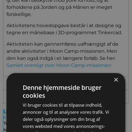
ly, der kan beskytte mod ydre forhold, og at
forholdene på Jorden og på Månen er meget
forskellige.
Aktivitetens hovedopgave består i at designe og
tegne en månebase i 3D-programmet Tinkercad.
Aktiviteten kan gennemføres uafhængigt af de
andre aktiviteter i Moon Camp-missionen. Men
den kan også indgå i et længere forløb. Se her:
Samlet oversigt over Moon Camp-missionen
×
Til læreren
Denne hjemmeside bruger
cookies
Inspiration
Vi bruger cookies til at tilpasse indhold,
Undervisningsaktivitet
annoncer og til at analysere vores trafik. Vi
Kategorier
deler også oplysninger om din brug af
Tema:
Moon Camp
vores websted med vores annoncerings-
Niveau:
Mellemtrin