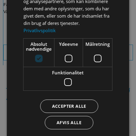
og analysepartnere, som kan kombinere
Fag:
Håndværk og design
,
Matematik
,
Natur/teknologi
dem med andre oplysninger, som du har
Varighed:
6 lektioner
givet dem, eller som de har indsamlet fra
Download Elevark
din brug af deres tjenester.
Privatlivspolitik
Absolut
Ydeevne
Målretning
nødvendige
Download sidens indhold som PDF
Funktionalitet
Andre aktiviteter:
ACCEPTER ALLE
AFVIS ALLE