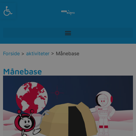
Open toolbar
Forside
>
aktiviteter
> Månebase
Månebase