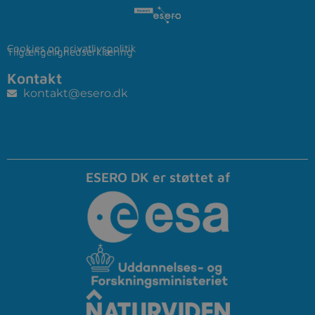
Cookies og privatlivspolitik
Tilgængelighedserklæring
Kontakt
kontakt@esero.dk
ESERO DK er støttet af